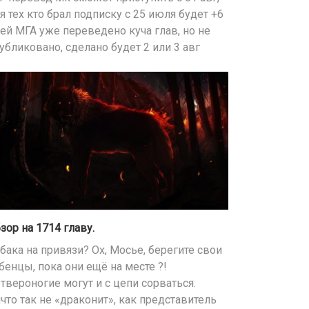
я тех кто брал подписку с 25 июля будет +6
ей МГА уже переведено куча глав, но не
убликовано, сделано будет 2 или 3 авг
зор на 1714 главу.
бака на привязи? Ох, Мосье, берегите свои
бенцы, пока они ещё на месте ?!
твероногие могут и с цепи сорваться.
что так не «драконит», как представитель