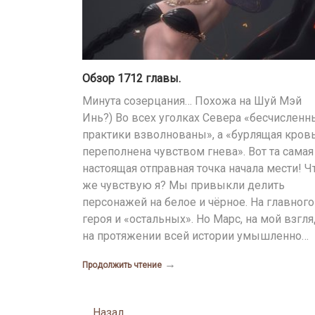
Обзор 1712 главы.
Минута созерцания… Похожа на Шуй Мэй
Инь?) Во всех уголках Севера «бесчисленн
практики взволнованы», а «бурлящая кров
переполнена чувством гнева». Вот та самая
настоящая отправная точка начала мести! Ч
же чувствую я? Мы привыкли делить
персонажей на белое и чёрное. На главного
героя и «остальных». Но Марс, на мой взгля
на протяжении всей истории умышленно…
→
Продолжить чтение
Posts
Назад