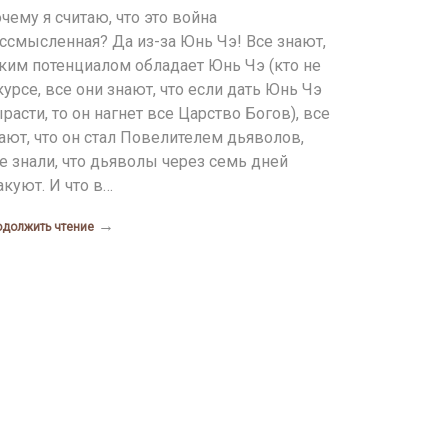
чему я считаю, что это война
ссмысленная? Да из-за Юнь Чэ! Все знают,
ким потенциалом обладает Юнь Чэ (кто не
курсе, все они знают, что если дать Юнь Чэ
расти, то он нагнет все Царство Богов), все
ают, что он стал Повелителем дьяволов,
е знали, что дьяволы через семь дней
акуют. И что в…
→
одолжить чтение