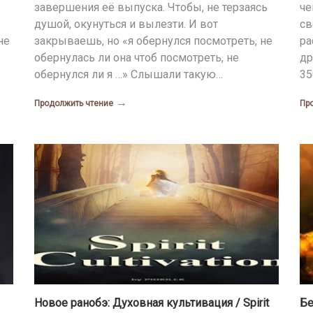
завершения её выпуска. Чтобы, не терзаясь
че
душой, окунуться и вылезти. И вот
св
не
закрываешь, но «я обернулся посмотреть, не
ра
обернулась ли она чтоб посмотреть, не
др
обернулся ли я …» Слышали такую…
35
→
Продолжить чтение
Пр
Новое ранобэ: Духовная культивация / Spirit
Бе