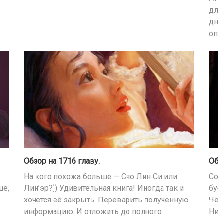
дл
дн
оп
Обзор на 1716 главу.
Об
На кого похожа больше — Сяо Лин Си или
Со
ше,
Лин’эр?)) Удивительная книга! Иногда так и
бу
хочется её закрыть. Переварить полученную
Че
информацию. И отложить до полного
Ни