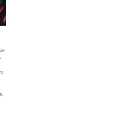
ые
ь
то
д,