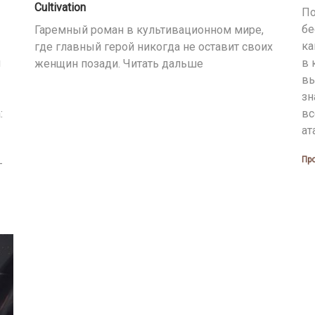
Cultivation
По
бе
Гаремный роман в культивационном мире,
ка
где главный герой никогда не оставит своих
й
в 
женщин позади. Читать дальше
вы
зн
:
вс
ат
Пр
–