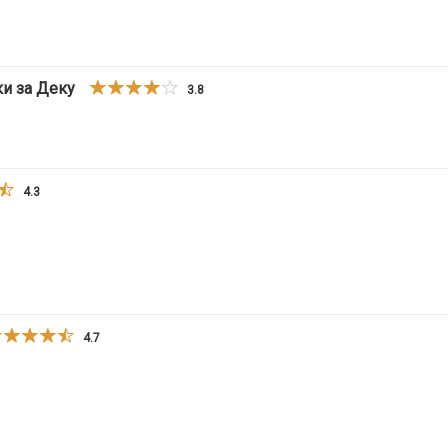
ки за Деку
3.8
4.3
4.7