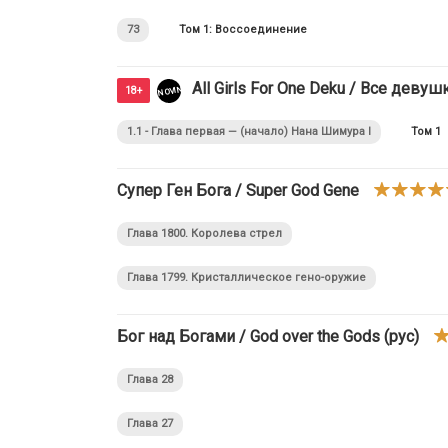
73
Том 1: Воссоединение
All Girls For One Deku / Все девуш
NOVINKI
18+
1.1 - Глава первая — (начало) Нана Шимура I
Том 1
Супер Ген Бога / Super God Gene
Глава 1800. Королева стрел
Глава 1799. Кристаллическое гено-оружие
Бог над Богами / God over the Gods (рус)
Глава 28
Глава 27