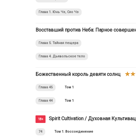
Глава 1. Юнь Чэ, Сяо Чэ
Восставший против Неба: Парное соверше
Глава 5. Тайная пещера
Глава 4. Дьявольское тело
Божественный король девяти солнц
Глава 45
Том 1
Глава 44
Том 1
Spirit Cultivation / Духовная Культива
18+
74
Том 1: Воссоединение