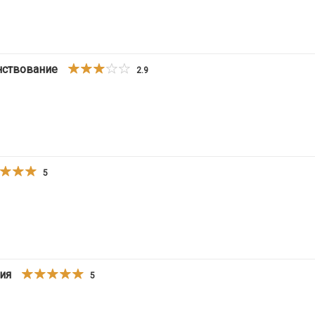
нствование
2.9
5
ция
5