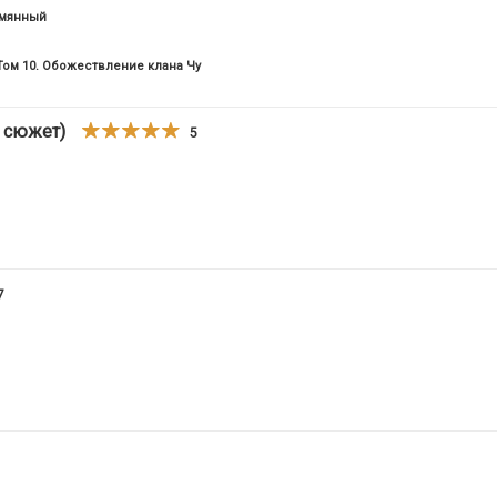
ымянный
Том 10. Обожествление клана Чу
 сюжет)
5
7