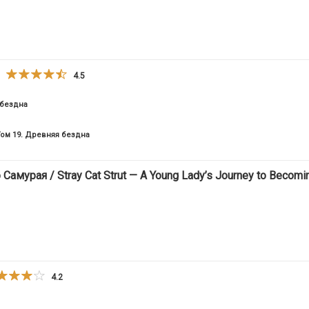
4.5
 бездна
Том 19. Древняя бездна
урая / Stray Cat Strut ⁠— A Young Lady’s Journey to Becomi
4.2