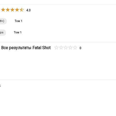
4.3
8+)
Том 1
ора
Том 1
Смертельный выстрел / Результаты поиска Все результаты Fatal Shot
0
5