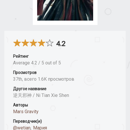
4.2
Рейтинг
Average
4.2
/
5
out of
5
Просмотров
37th, всего 1.6K просмотров
Другое название
逆天邪神 / Ni Tian Xie Shen
Авторы
Mars Gravity
Переводчик(и)
@wetian
,
Мария