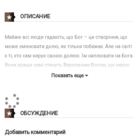
ОПИСАНИЕ
Майже всі люди гадають, що Бог – це створіння, що
може змінювати долю, як тільки побажає. Але на світі
є ті, хто сам керує своєю долею. Їм наплювати на Бога.
Вони краще самі стануть Верховним Богом, що керує
Богами, які керують людьми.
Показать еще
ОБСУЖДЕНИЕ
Добавить комментарий