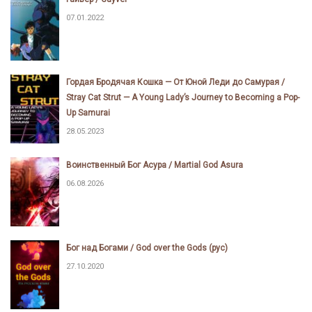
07.01.2022
Гордая Бродячая Кошка — От Юной Леди до Самурая /
Stray Cat Strut ⁠— A Young Lady’s Journey to Becoming a Pop-
Up Samurai
28.05.2023
Воинственный Бог Асура / Martial God Asura
06.08.2026
Бог над Богами / God over the Gods (рус)
27.10.2020