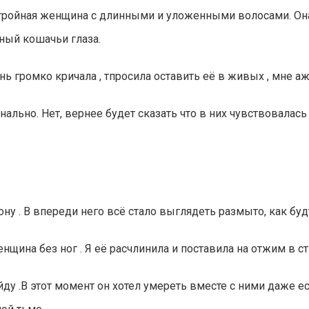
тройная женщина с длинными и уложенными волосами. Она
сный кошачьи глаза.
чень громко кричала , тпросила оставить её в живых , мне а
льно. Нет, вернее будет сказать что в них чувствовалась
ну . В впереди него всё стало выглядеть размыто, как буд
енщина без ног . Я её расчлинила и поставила на отжим в 
ду .В этот момент он хотел умереть вместе с ними даже ес