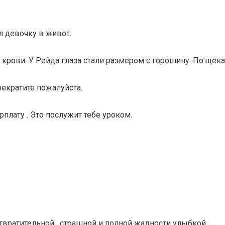
л девочку в живот.
ой крови. У Рейда глаза стали размером с горошину. По щек
прекратите пожалуйста.
рплату . Это послужит тебе уроком.
.
твратительной , страшной и полной жадности улыбкой..