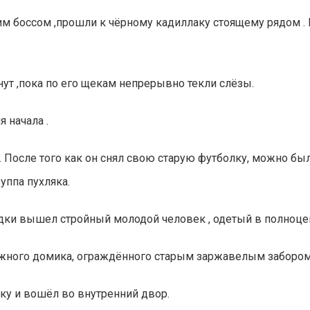
им боссом ,прошли к чёрному кадиллаку стоящему рядом . 
нут ,пока по его щекам непрерывно текли слёзы.
 начала .
. После того как он снял свою старую футболку, можно б
уппа пухляка.
адки вышел стройный молодой человек , одетый в полноц
ожного домика, ограждённого старым заржавелым забором
у и вошёл во внутренний двор.