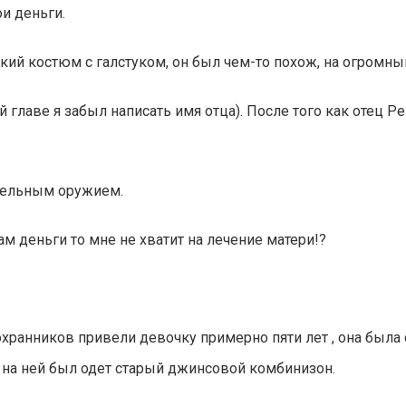
и деньги.
ский костюм с галстуком, он был чем-то похож, на огромн
лаве я забыл написать имя отца). После того как отец Ре
абельным оружием.
ам деньги то мне не хватит на лечение матери!?
охранников привели девочку примерно пяти лет , она была
, на ней был одет старый джинсовой комбинизон.