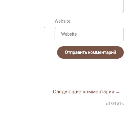
 you can be called a genius. You can obtain Mysterious
u become stronger.
Website
how many artifacts you have, you will not be able to
nd I am also known as the «Martial God Asura.»
enon occurs in the Nine Provinces. Five years later, Chu
School, awakens one of the mysterious nine lightning
 We follow Chu Feng as he crosses continents, beating up
and, of course, conquers beauties.
Следующие комментарии →
ОТВЕТИТЬ