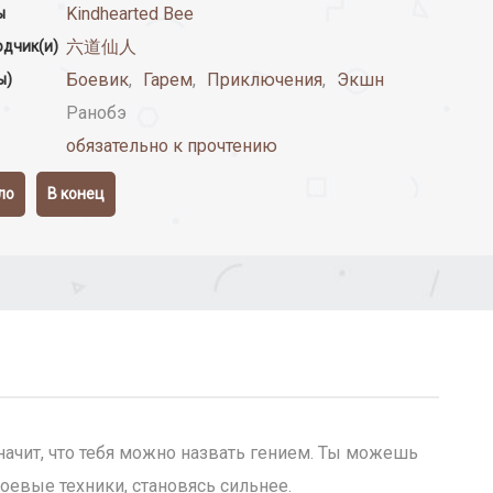
Kindhearted Bee
ы
六道仙人
дчик(и)
Боевик
,
Гарем
,
Приключения
,
Экшн
ы)
Ранобэ
обязательно к прочтению
ло
В конец
значит, что тебя можно назвать гением. Ты можешь
оевые техники, становясь сильнее.