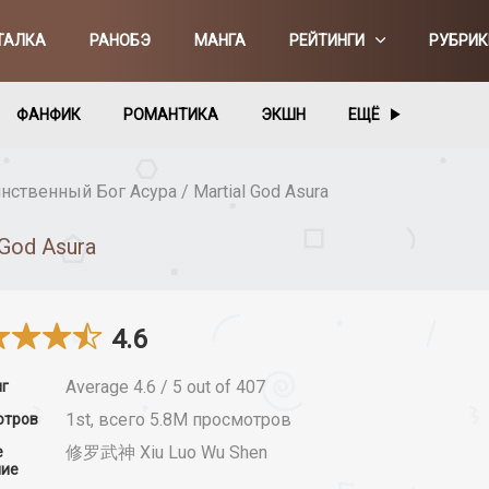
ТАЛКА
РАНОБЭ
МАНГА
РЕЙТИНГИ
РУБРИК
ФАНФИК
РОМАНТИКА
ЭКШН
ЕЩЁ
нственный Бог Асура / Martial God Asura
God Asura
4.6
Average
4.6
/
5
out of
407
нг
1st, всего 5.8M просмотров
отров
修罗武神 Xiu Luo Wu Shen
е
ние