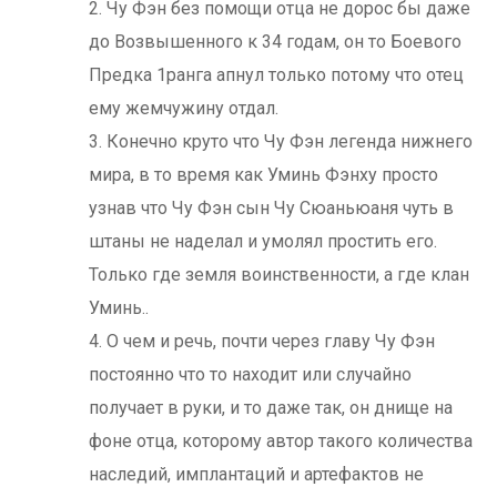
2. Чу Фэн без помощи отца не дорос бы даже
до Возвышенного к 34 годам, он то Боевого
Предка 1ранга апнул только потому что отец
ему жемчужину отдал.
3. Конечно круто что Чу Фэн легенда нижнего
мира, в то время как Уминь Фэнху просто
узнав что Чу Фэн сын Чу Сюаньюаня чуть в
штаны не наделал и умолял простить его.
Только где земля воинственности, а где клан
Уминь..
4. О чем и речь, почти через главу Чу Фэн
постоянно что то находит или случайно
получает в руки, и то даже так, он днище на
фоне отца, которому автор такого количества
наследий, имплантаций и артефактов не