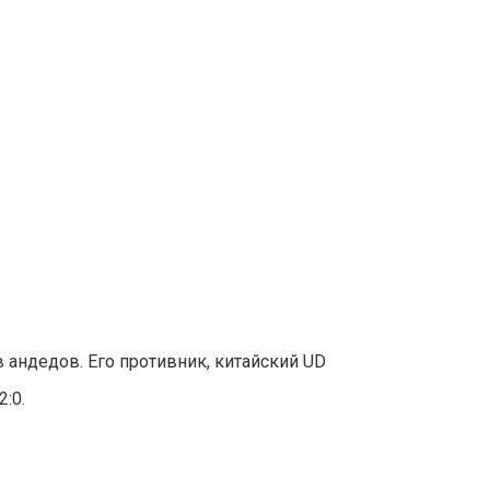
 андедов. Его противник, китайский UD
:0.