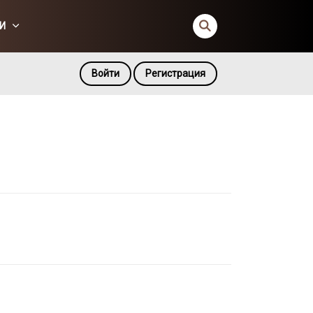
И
Войти
Регистрация