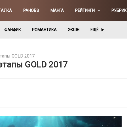
ТАЛКА
РАНОБЭ
МАНГА
РЕЙТИНГИ
РУБРИК
ФАНФИК
РОМАНТИКА
ЭКШН
ЕЩЁ
этапы GOLD 2017
 этапы GOLD 2017