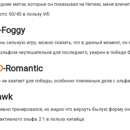
следние матчи, которые он показывал на Нетизе, меня впеча
о. 60/40 в пользу Infi.
-Foggy
ь сильную игру, можно сказать, что в данный момент, он
 эльфом неутешительна для последнего, уверен в победе Фо
D
-Romantic
 не хватает для победы, особенно плачевные дела с эльфа
awk
но тренировался, но видно что вернуть былую форму он н
активного эльфа. 2:1 в пользу китайца.