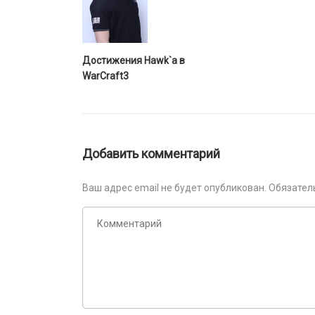
Достижения Hawk`a в
WarCraft3
Добавить комментарий
Ваш адрес email не будет опубликован.
Обязател