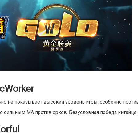
rcWorker
но не показывает высокий уровень игры, особенно против
но сильным МА против орков. Безусловная победа китайца 2
lorful