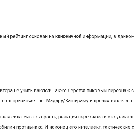
ный рейтинг основан на
каноничной
информации, в данном
втора не учитываются! Также берется пиковый персонаж с
 что он призывает не Мадару/Хашираму и прочих топов, а 
ная сила, сила, скорость, реакция персонажа и его уникал
илки противника. И наконец его интеллект, тактические с