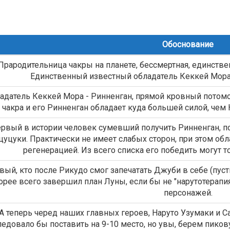
Обоснование
Прародительница чакры на планете, бессмертная, единствен
Единственный известный обладатель Кеккей Мора 
адатель Кеккей Мора - Ринненган, прямой кровный потомо
 чакра и его Ринненган обладает куда большей силой, чем
рвый в истории человек сумевший получить Ринненган, п
цуцуки. Практически не имеет слабых сторон, при этом об
регенерацией. Из всего списка его победить могут т
вый, кто после Рикудо смог запечатать Джуби в себе (пусть
орее всего завершил план Луны, если бы не "нарутотерапи
персонажей.
А теперь черед наших главных героев, Наруто Узумаки и Са
ледовало бы поставить на 9-10 место, но увы, берем пиков