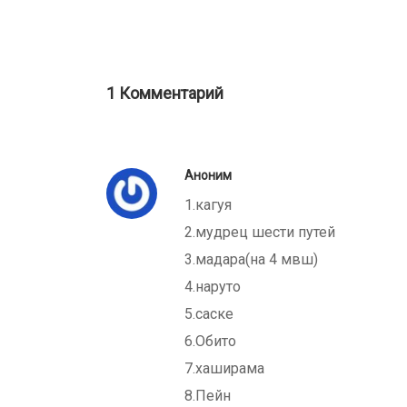
1 Комментарий
Comment
Аноним
navigation
1.кагуя
2.мудрец шести путей
3.мадара(на 4 мвш)
4.наруто
5.саске
6.Обито
7.хаширама
8.Пейн