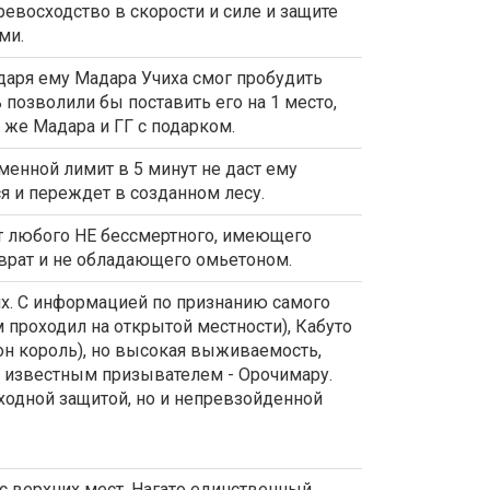
ревосходство в скорости и силе и защите
ми.
даря ему Мадара Учиха смог пробудить
 позволили бы поставить его на 1 место,
 же Мадара и ГГ с подарком.
еменной лимит в 5 минут не даст ему
я и переждет в созданном лесу.
ет любого НЕ бессмертного, имеющего
врат и не обладающего омьетоном.
их. С информацией по признанию самого
 проходил на открытой местности), Кабуто
он король), но высокая выживаемость,
м известным призывателем - Орочимару.
ходной защитой, но и непревзойденной
 с верхних мест. Нагато единственный