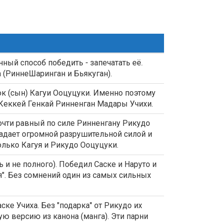
ный способ победить - запечатать её.
(РиннеШаринган и Бьякуган).
к (сын) Кагуи Ооцуцуки. Именно поэтому
 Кеккей Генкай Ринненган Мадары Учихи.
очти равный по силе Ринненгану Рикудо
ладает огромной разрушительной силой и
олько Кагуя и Рикудо Ооцуцуки.
 и не полного). Победил Саске и Наруто и
я". Без сомнений один из самых сильных
ске Учиха. Без "подарка" от Рикудо их
ую версию из канона (манга). Эти парни