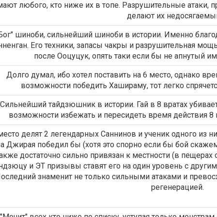
ают любого, кто ниже их в топе. Разрушительные атаки, п
делают их недосягаемы
Бог" шиноби, сильнейший шиноби в истории. Именно благо
нненган. Его техники, запасы чакры и разрушительная мощь
после Ооцуцук, опять таки если бы не апнутый им
Долго думал, ибо хотел поставить на 6 место, однако вр
возможности победить Хашираму, тот легко спрячетс
Сильнейший тайдзюшник в истории. Гай в 8 вратах убива
возможности избежать и пересидеть время действия 8 
место делят 2 легендарных Саннинов и ученик одного из н
а Джирая победил бы (хотя это спорно если бы бой скажем
акже достаточно сильно привязан к местности (в пещерах 
ндзюцу и ЭТ призывы ставят его на один уровень с други
оследний знаменит не только сильными атаками и превос
регенерацией.
"Мочит" всех кто ниже по списку, уступая только монстрам