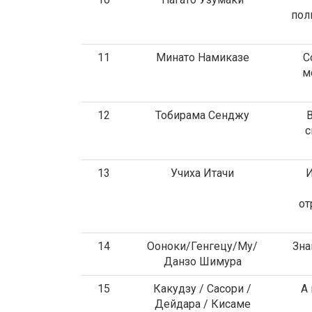
пол
11
Минато Намиказе
С
м
12
Тобирама Сенджу
с
13
Учиха Итачи
И
от
14
Ооноки/Генгецу/Му/
Зна
Данзо Шимура
15
Какудзу / Сасори /
А 
Дейдара / Кисаме