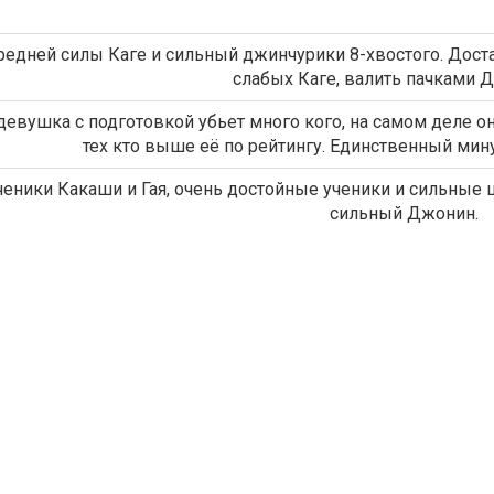
редней силы Каге и сильный джинчурики 8-хвостого. Дост
слабых Каге, валить пачками Д
девушка с подготовкой убьет много кого, на самом деле о
тех кто выше её по рейтингу. Единственный мину
ченики Какаши и Гая, очень достойные ученики и сильные
сильный Джонин.