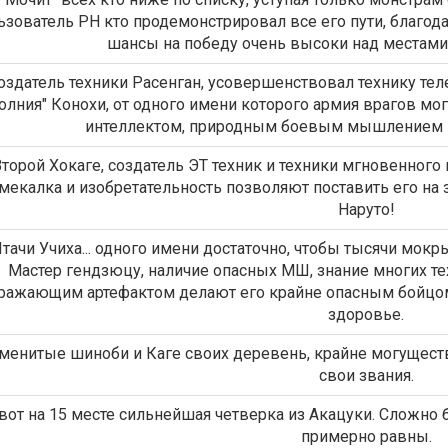
ьзователь РН кто продемонстрировал все его пути, благода
шансы на победу очень высоки над местами
оздатель техники Расенган, усовершенствовал технику тел
олния" Конохи, от одного имени которого армия врагов мог
интеллектом, природным боевым мышлением и
Второй Хокаге, создатель ЭТ техник и техники мгновенног
мекалка и изобретательность позволяют поставить его на 
Наруто!
тачи Учиха... одного имени достаточно, чтобы тысячи мок
Мастер гендзюцу, наличие опасных МШ, знание многих т
ражающим артефактом делают его крайне опасным бойцом
здоровье.
менитые шиноби и Каге своих деревень, крайне могущес
свои звания.
вот на 15 месте сильнейшая четверка из Акацуки. Сложно 
примерно равны.