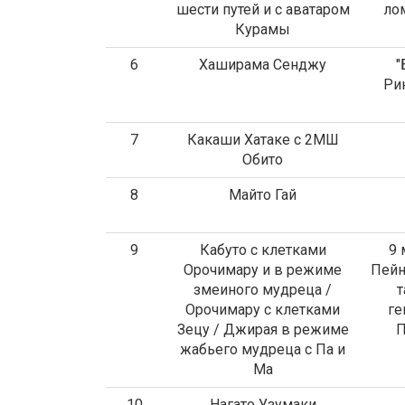
шести путей и с аватаром
лом
Курамы
6
Хаширама Сенджу
"
Ри
7
Какаши Хатаке с 2МШ
Обито
8
Майто Гай
9
Кабуто с клетками
9 
Орочимару и в режиме
Пейн
змеиного мудреца /
т
Орочимару с клетками
ге
Зецу / Джирая в режиме
П
жабьего мудреца с Па и
Ма
10
Нагато Узумаки