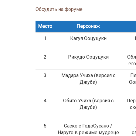
Обсудить на форуме
Место
Персонаж
1
Кагуя Ооцуцуки
2
Рикудо Ооцуцуки
Обл
его
3
Мадара Учиха (версия с
Пе
Джуби)
Оо
4
Обито Учиха (версия с
Пер
Джуби)
ск
5
Саске с ГедоСусано /
Наруто в режиме мудреце
с