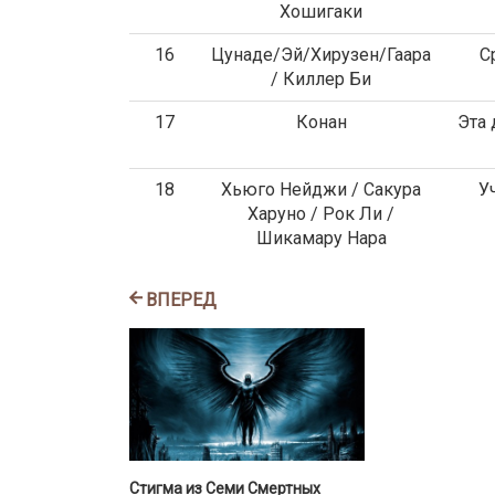
Хошигаки
16
Цунаде/Эй/Хирузен/Гаара
С
/ Киллер Би
17
Конан
Эта 
18
Хьюго Нейджи / Сакура
У
Харуно / Рок Ли /
Шикамару Нара
ВПЕРЕД
Стигма из Семи Смертных