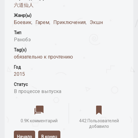
六道仙人
Жанр(ы)
Боевик
,
Гарем
,
Приключения
,
Экшн
Тип
Ранобэ
Tag(s)
обязательно к прочтению
Год
2015
Статус
В процессе выпуска
0.9K комментарий
442 Пользователей
добавило
Начало
В конец