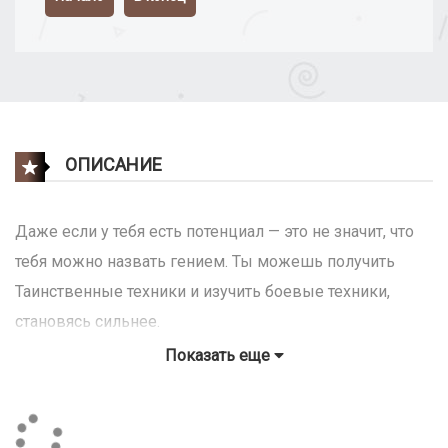
ОПИСАНИЕ
Даже если у тебя есть потенциал — это не значит, что
тебя можно назвать гением. Ты можешь получить
Таинственные техники и изучить боевые техники,
становясь сильнее.
Но как бы ты силен не был и какое бы множество
Показать еще
артефактов не имел — ты не сможешь одолеть мою
армию Духов.
Кто я такой? Каждое живое существо зовет меня