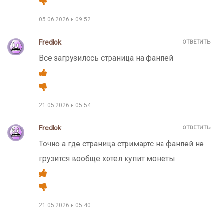
of the mysterious nine lightning beasts. And discovers an
05.06.2026 в 09:52
egg sealed inside it. We follow Chu Feng as he crosses
continents, beating up the strongest. He raids tombs,
Fredlok
ОТВЕТИТЬ
destroys sects and, of course, conquers beauties.
Все загрузилось страница на фанпей
Ranobe Martial God Asura read online.
The only Russian translation in Russia.
21.05.2026 в 05:54
Fredlok
ОТВЕТИТЬ
Точно а где страница стримартс на фанпей не
грузится вообще хотел купит монеты
21.05.2026 в 05:40