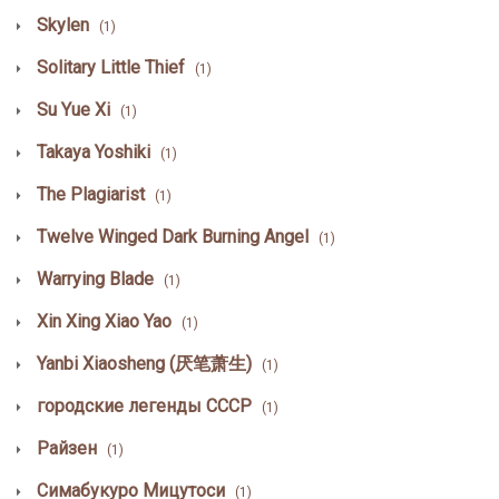
Skylen
(1)
Solitary Little Thief
(1)
Su Yue Xi
(1)
Takaya Yoshiki
(1)
The Plagiarist
(1)
Twelve Winged Dark Burning Angel
(1)
Warrying Blade
(1)
Xin Xing Xiao Yao
(1)
Yanbi Xiaosheng (厌笔萧生)
(1)
городские легенды СССР
(1)
Райзен
(1)
Симабукуро Мицутоси
(1)