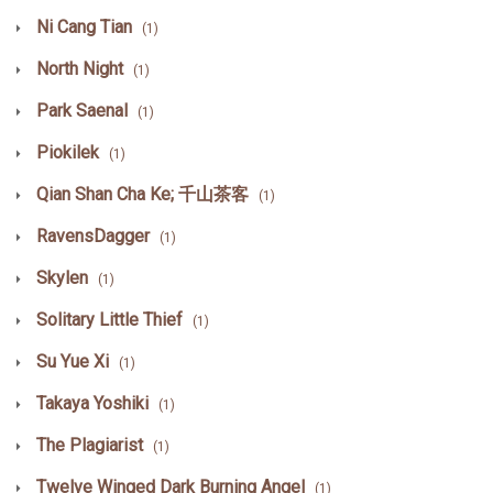
Ni Cang Tian
(1)
North Night
(1)
Park Saenal
(1)
Piokilek
(1)
Qian Shan Cha Ke; 千山茶客
(1)
RavensDagger
(1)
Skylen
(1)
Solitary Little Thief
(1)
Su Yue Xi
(1)
Takaya Yoshiki
(1)
The Plagiarist
(1)
Twelve Winged Dark Burning Angel
(1)