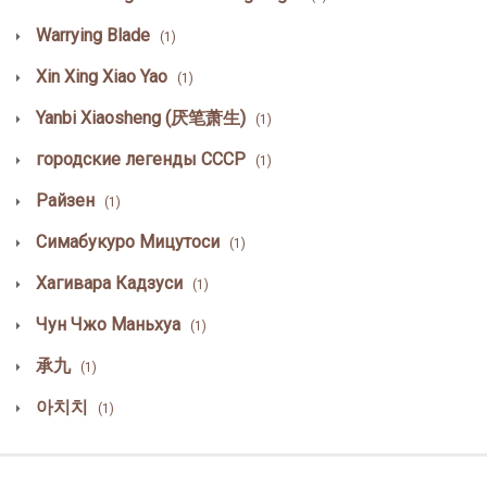
Warrying Blade
(1)
Xin Xing Xiao Yao
(1)
Yanbi Xiaosheng (厌笔萧生)
(1)
городские легенды СССР
(1)
Райзен
(1)
Симабукуро Мицутоси
(1)
Хагивара Кадзуси
(1)
Чун Чжо Маньхуа
(1)
承九
(1)
아치치
(1)