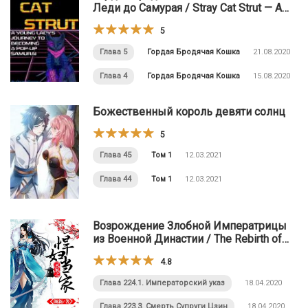
Леди до Самурая / Stray Cat Strut ⁠— A
Young Lady’s Journey to Becoming a Pop-
5
Up Samurai
Глава 5
Гордая Бродячая Кошка
21.08.2020
Глава 4
Гордая Бродячая Кошка
15.08.2020
Божественный король девяти солнц
5
Глава 45
Том 1
12.03.2021
Глава 44
Том 1
12.03.2021
Возрождение Злобной Императрицы
из Военной Династии / The Rebirth of
the Malicious Empress of Military Lineage
4.8
Глава 224.1. Императорский указ
18.04.2020
Глава 223.3. Смерть Супруги Цзин
18.04.2020