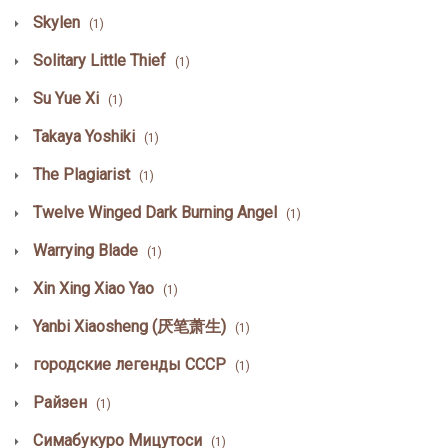
Skylen
(1)
Solitary Little Thief
(1)
Su Yue Xi
(1)
Takaya Yoshiki
(1)
The Plagiarist
(1)
Twelve Winged Dark Burning Angel
(1)
Warrying Blade
(1)
Xin Xing Xiao Yao
(1)
Yanbi Xiaosheng (厌笔萧生)
(1)
городские легенды СССР
(1)
Райзен
(1)
Симабукуро Мицутоси
(1)