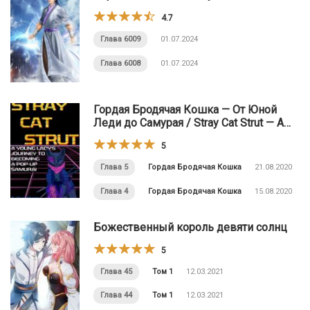
4.7
Глава 6009
01.07.2024
Глава 6008
01.07.2024
Гордая Бродячая Кошка — От Юной
Леди до Самурая / Stray Cat Strut ⁠— A
Young Lady’s Journey to Becoming a Pop-
5
Up Samurai
Глава 5
Гордая Бродячая Кошка
21.08.2020
Глава 4
Гордая Бродячая Кошка
15.08.2020
Божественный король девяти солнц
5
Глава 45
Том 1
12.03.2021
Глава 44
Том 1
12.03.2021