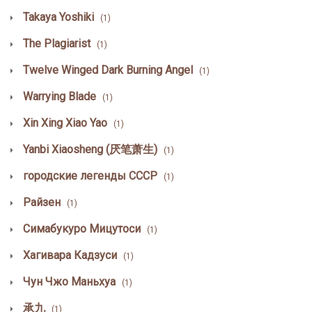
Takaya Yoshiki
(1)
The Plagiarist
(1)
Twelve Winged Dark Burning Angel
(1)
Warrying Blade
(1)
Xin Xing Xiao Yao
(1)
Yanbi Xiaosheng (厌笔萧生)
(1)
городские легенды СССР
(1)
Райзен
(1)
Симабукуро Мицутоси
(1)
Хагивара Кадзуси
(1)
Чун Чжо Маньхуа
(1)
承九
(1)