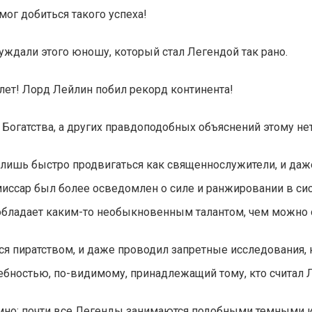
мог добиться такого успеха!
ждали этого юношу, который стал Легендой так рано.
 лет! Лорд Лейлин побил рекорд континента!
 Богатства, а других правдоподобных объяснений этому не
 лишь быстро продвигаться как священнослужители, и даж
иссар был более осведомлен о силе и ранжировании в сис
 обладает каким-то необыкновенным талантом, чем можно 
лся пиратством, и даже проводил запретные исследования, 
ностью, по-видимому, принадлежащий тому, кто считал 
мно; почти все Легенды занимаются подобными темными и