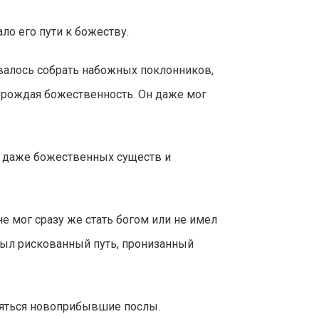
ло его пути к божеству.
авалось собрать набожных поклонников,
порождая божественность. Он даже мог
и даже божественных существ и
не мог сразу же стать богом или не имел
был рискованный путь, пронизанный
няться новоприбывшие послы.