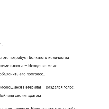
т…
е это потребует большого количества
теме власти. — Исходя из моих
объяснить его прогресс…
касающиеся Нетерила! — раздался голос,
Лейлина своим врагом.
сследованиями. Использовать это, чтобы