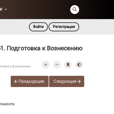
И
Войти
Регистрация
61. Подготовка к Вознесению
отовка к Вознесению
Предыдущая
Следующая
тинента.