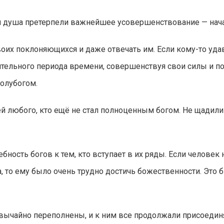
 и душа претерпели важнейшее усовершенствование — нача
оих поклоняющихся и даже отвечать им. Если кому-то уд
лительного периода времени, совершенствуя свои силы и 
Полубогом.
й любого, кто ещё не стал полноценным богом. Не щадил
бность богов к тем, кто вступает в их ряды. Если человек 
 то ему было очень трудно достичь божественности. Это 
вычайно переполнены, и к ним все продолжали присоеди