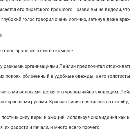
 касается его пиратского прошлого… разве вы не видели, ч
глубокий голос говорил очень логично, заткнув даже вра
л:
 голос пронёсся эхом по комнате.
 разными организациями Лейлин предпочитал отсиживать
оих покоях, облачённый в удобные одежды, а его золотист
отистыми волосами, делая его чрезвычайно зловещим. Ле
но-красными рунами. Красная линия появилась на его лбу, 
 постичь силу веры и эмоций. Используя сновидения как к
 их радости и печали, и много всего прочего…