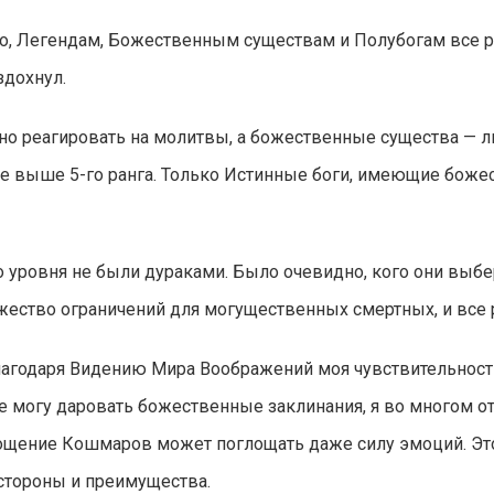
ло, Легендам, Божественным существам и Полубогам все р
здохнул.
о реагировать на молитвы, а божественные существа — л
не выше 5-го ранга. Только Истинные боги, имеющие боже
уровня не были дураками. Было очевидно, кого они выбер
жество ограничений для могущественных смертных, и все 
благодаря Видению Мира Воображений моя чувствительност
не могу даровать божественные заклинания, я во многом о
ощение Кошмаров может поглощать даже силу эмоций. Это
стороны и преимущества.