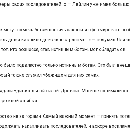
 веры своих последователей…» — Лейлин уже имел большой
тв могут помочь богам постичь законы и сформировать ос
в действительно довольно странные…» — подумал Лейлин.
от, кто вознёсся, став истинным богом, мог обладать ей.
то было подвластно только истинным богам. Это был внеш
орый также служил убежищем для них самих.
адали удивительной силой. Древние Маги не понимали это
торожной ошибки.
рство не за горами. Самый важный момент — принять пот
родолжать накапливать последователей, и вскоре восплам