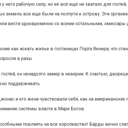
него рабочую силу, но её всё ещё не хватало для гостей
ных земель все еще были на полпути к острову. Эти орган
учили вести одновременно со всеми остальными, эмиссары 
 кроме как искать жилье в гостиницах Порта Венера, что с
зросли в разы.
гостей, он ненадолго замер в неверии. К счастью, дворецк
ожно поддерживать.
онас и его жена чувствовали себя, как на американских г
нимание системы власти в Мире Богов.
обными повлиять на все королевство! Барды вечно слага