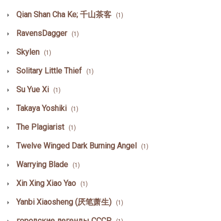
Qian Shan Cha Ke; 千山茶客
(1)
RavensDagger
(1)
Skylen
(1)
Solitary Little Thief
(1)
Su Yue Xi
(1)
Takaya Yoshiki
(1)
The Plagiarist
(1)
Twelve Winged Dark Burning Angel
(1)
Warrying Blade
(1)
Xin Xing Xiao Yao
(1)
Yanbi Xiaosheng (厌笔萧生)
(1)
городские легенды СССР