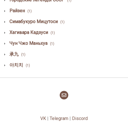
(1)
Райзен
(1)
Симабукуро Мицутоси
(1)
Хагивара Кадзуси
(1)
Чун Чжо Маньхуа
(1)
承九
(1)
아치치
(1)
VK
|
Telegram
|
Discord