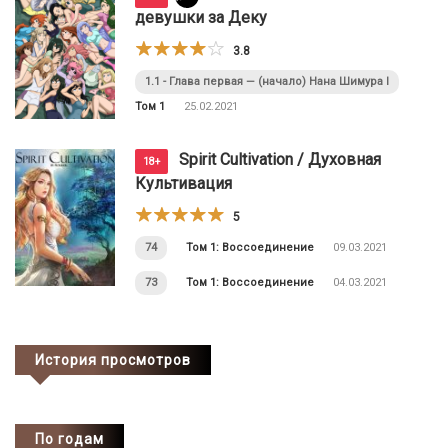
девушки за Деку
3.8
1.1 - Глава первая — (начало) Нана Шимура I
Том 1
25.02.2021
Spirit Cultivation / Духовная
18+
Культивация
5
74
Том 1: Воссоединение
09.03.2021
73
Том 1: Воссоединение
04.03.2021
История просмотров
По годам