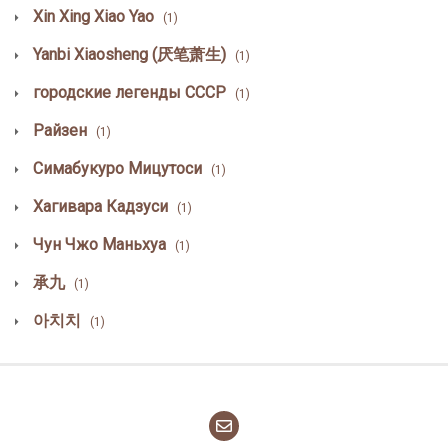
Xin Xing Xiao Yao
(1)
Yanbi Xiaosheng (厌笔萧生)
(1)
городские легенды СССР
(1)
Райзен
(1)
Симабукуро Мицутоси
(1)
Хагивара Кадзуси
(1)
Чун Чжо Маньхуа
(1)
承九
(1)
아치치
(1)