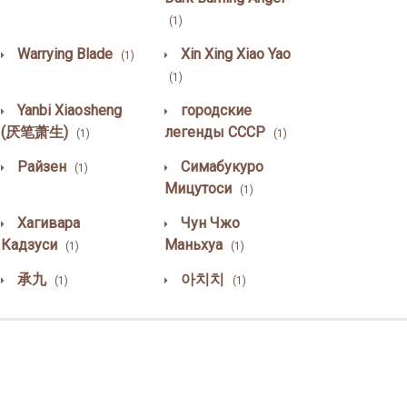
(1)
Warrying Blade
Xin Xing Xiao Yao
(1)
(1)
Yanbi Xiaosheng
городские
(厌笔萧生)
легенды СССР
(1)
(1)
Райзен
Симабукуро
(1)
Мицутоси
(1)
Хагивара
Чун Чжо
Кадзуси
Маньхуа
(1)
(1)
承九
아치치
(1)
(1)