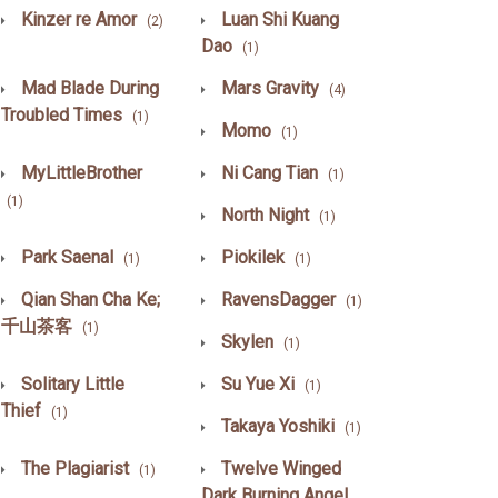
Kinzer re Amor
Luan Shi Kuang
(2)
Dao
(1)
Mad Blade During
Mars Gravity
(4)
Troubled Times
(1)
Momo
(1)
MyLittleBrother
Ni Cang Tian
(1)
(1)
North Night
(1)
Park Saenal
Piokilek
(1)
(1)
Qian Shan Cha Ke;
RavensDagger
(1)
千山茶客
(1)
Skylen
(1)
Solitary Little
Su Yue Xi
(1)
Thief
(1)
Takaya Yoshiki
(1)
The Plagiarist
Twelve Winged
(1)
Dark Burning Angel