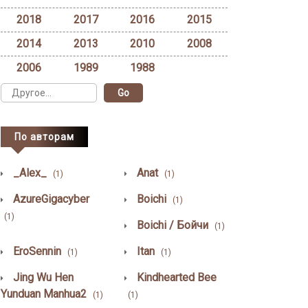
2018
2017
2016
2015
2014
2013
2010
2008
2006
1989
1988
По авторам
_Alex_
Anat
(1)
(1)
AzureGigacyber
Boichi
(1)
(1)
Boichi / Бойчи
(1)
EroSennin
Itan
(1)
(1)
Jing Wu Hen
Kindhearted Bee
Yunduan Manhua2
(1)
(1)