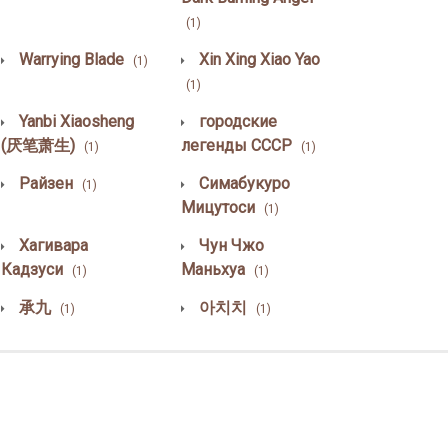
(1)
Warrying Blade
Xin Xing Xiao Yao
(1)
(1)
Yanbi Xiaosheng
городские
(厌笔萧生)
легенды СССР
(1)
(1)
Райзен
Симабукуро
(1)
Мицутоси
(1)
Хагивара
Чун Чжо
Кадзуси
Маньхуа
(1)
(1)
承九
아치치
(1)
(1)