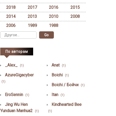
2018
2017
2016
2015
2014
2013
2010
2008
2006
1989
1988
По авторам
_Alex_
Anat
(1)
(1)
AzureGigacyber
Boichi
(1)
(1)
Boichi / Бойчи
(1)
EroSennin
Itan
(1)
(1)
Jing Wu Hen
Kindhearted Bee
Yunduan Manhua2
(1)
(1)