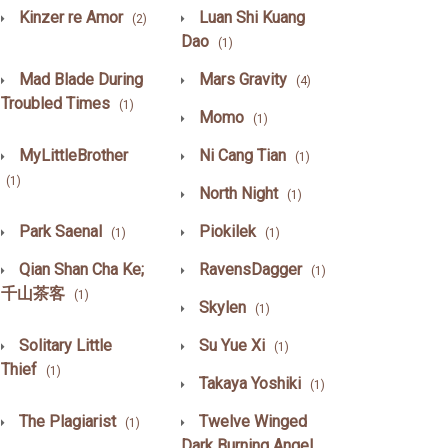
Kinzer re Amor
Luan Shi Kuang
(2)
Dao
(1)
Mad Blade During
Mars Gravity
(4)
Troubled Times
(1)
Momo
(1)
MyLittleBrother
Ni Cang Tian
(1)
(1)
North Night
(1)
Park Saenal
Piokilek
(1)
(1)
Qian Shan Cha Ke;
RavensDagger
(1)
千山茶客
(1)
Skylen
(1)
Solitary Little
Su Yue Xi
(1)
Thief
(1)
Takaya Yoshiki
(1)
The Plagiarist
Twelve Winged
(1)
Dark Burning Angel