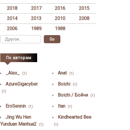
2018
2017
2016
2015
2014
2013
2010
2008
2006
1989
1988
По авторам
_Alex_
Anat
(1)
(1)
AzureGigacyber
Boichi
(1)
(1)
Boichi / Бойчи
(1)
EroSennin
Itan
(1)
(1)
Jing Wu Hen
Kindhearted Bee
Yunduan Manhua2
(1)
(1)