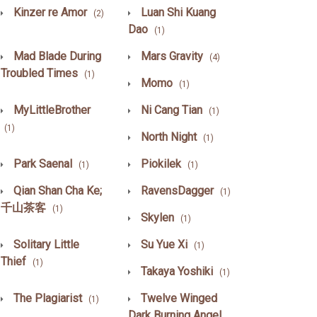
Kinzer re Amor
Luan Shi Kuang
(2)
Dao
(1)
Mad Blade During
Mars Gravity
(4)
Troubled Times
(1)
Momo
(1)
MyLittleBrother
Ni Cang Tian
(1)
(1)
North Night
(1)
Park Saenal
Piokilek
(1)
(1)
Qian Shan Cha Ke;
RavensDagger
(1)
千山茶客
(1)
Skylen
(1)
Solitary Little
Su Yue Xi
(1)
Thief
(1)
Takaya Yoshiki
(1)
The Plagiarist
Twelve Winged
(1)
Dark Burning Angel