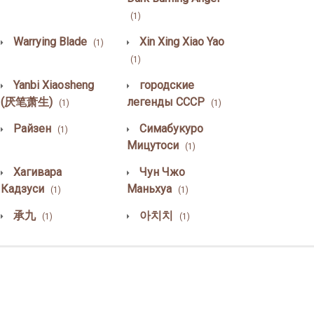
(1)
Warrying Blade
Xin Xing Xiao Yao
(1)
(1)
Yanbi Xiaosheng
городские
(厌笔萧生)
легенды СССР
(1)
(1)
Райзен
Симабукуро
(1)
Мицутоси
(1)
Хагивара
Чун Чжо
Кадзуси
Маньхуа
(1)
(1)
承九
아치치
(1)
(1)