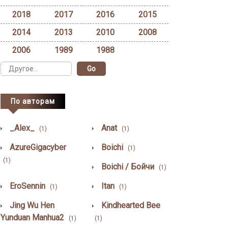
2018
2017
2016
2015
2014
2013
2010
2008
2006
1989
1988
По авторам
_Alex_
Anat
(1)
(1)
AzureGigacyber
Boichi
(1)
(1)
Boichi / Бойчи
(1)
EroSennin
Itan
(1)
(1)
Jing Wu Hen
Kindhearted Bee
Yunduan Manhua2
(1)
(1)