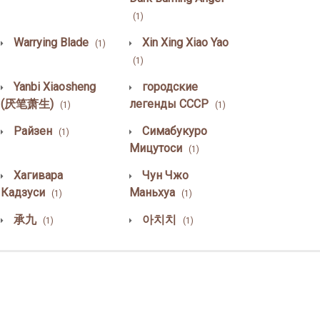
(1)
Warrying Blade
Xin Xing Xiao Yao
(1)
(1)
Yanbi Xiaosheng
городские
(厌笔萧生)
легенды СССР
(1)
(1)
Райзен
Симабукуро
(1)
Мицутоси
(1)
Хагивара
Чун Чжо
Кадзуси
Маньхуа
(1)
(1)
承九
아치치
(1)
(1)