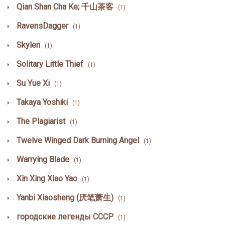
Qian Shan Cha Ke; 千山茶客
(1)
RavensDagger
(1)
Skylen
(1)
Solitary Little Thief
(1)
Su Yue Xi
(1)
Takaya Yoshiki
(1)
The Plagiarist
(1)
Twelve Winged Dark Burning Angel
(1)
Warrying Blade
(1)
Xin Xing Xiao Yao
(1)
Yanbi Xiaosheng (厌笔萧生)
(1)
городские легенды СССР
(1)