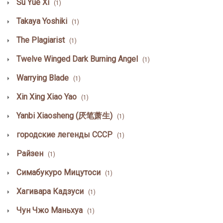
Su Yue Xi
(1)
Takaya Yoshiki
(1)
The Plagiarist
(1)
Twelve Winged Dark Burning Angel
(1)
Warrying Blade
(1)
Xin Xing Xiao Yao
(1)
Yanbi Xiaosheng (厌笔萧生)
(1)
городские легенды СССР
(1)
Райзен
(1)
Симабукуро Мицутоси
(1)
Хагивара Кадзуси
(1)
Чун Чжо Маньхуа
(1)