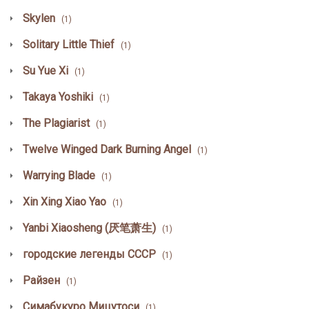
Skylen
(1)
Solitary Little Thief
(1)
Su Yue Xi
(1)
Takaya Yoshiki
(1)
The Plagiarist
(1)
Twelve Winged Dark Burning Angel
(1)
Warrying Blade
(1)
Xin Xing Xiao Yao
(1)
Yanbi Xiaosheng (厌笔萧生)
(1)
городские легенды СССР
(1)
Райзен
(1)
Симабукуро Мицутоси
(1)