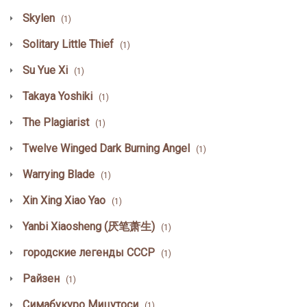
Skylen
(1)
Solitary Little Thief
(1)
Su Yue Xi
(1)
Takaya Yoshiki
(1)
The Plagiarist
(1)
Twelve Winged Dark Burning Angel
(1)
Warrying Blade
(1)
Xin Xing Xiao Yao
(1)
Yanbi Xiaosheng (厌笔萧生)
(1)
городские легенды СССР
(1)
Райзен
(1)
Симабукуро Мицутоси
(1)