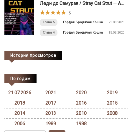
Леди до Самурая / Stray Cat Strut ⁠— A
Young Lady’s Journey to Becoming a Pop-
5
Up Samurai
Глава 5
Гордая Бродячая Кошка
21.08.2020
Глава 4
Гордая Бродячая Кошка
15.08.2020
История просмотров
По годам
21.07.2026
2021
2020
2019
2018
2017
2016
2015
2014
2013
2010
2008
2006
1989
1988