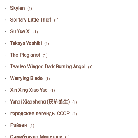
Skylen
(1)
Solitary Little Thief
(1)
Su Yue Xi
(1)
Takaya Yoshiki
(1)
The Plagiarist
(1)
Twelve Winged Dark Burning Angel
(1)
Warrying Blade
(1)
Xin Xing Xiao Yao
(1)
Yanbi Xiaosheng (厌笔萧生)
(1)
городские легенды СССР
(1)
Райзен
(1)
Симабукуро Мицутоси
(1)