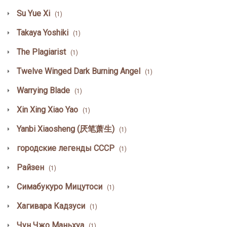
Su Yue Xi
(1)
Takaya Yoshiki
(1)
The Plagiarist
(1)
Twelve Winged Dark Burning Angel
(1)
Warrying Blade
(1)
Xin Xing Xiao Yao
(1)
Yanbi Xiaosheng (厌笔萧生)
(1)
городские легенды СССР
(1)
Райзен
(1)
Симабукуро Мицутоси
(1)
Хагивара Кадзуси
(1)
Чун Чжо Маньхуа
(1)