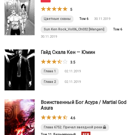
5
Цветные сканы
Том 6
30.11.2019
Sun Ken Rock_Vol06_Ch032 [Mangani]
Том 6
30.11.2019
Гайд Скала Кен — Юмин
3.5
Глава 1
02.11.2019
Глава 2
02.11.2019
Воинственный Бог Асура / Martial God
Asura
4.6
Глава 6752. Причал звездной реки
Том 11. Безымянный