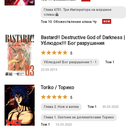
Глава 6751. Три Императора на вершине
славы
Том 10. Обожествление клана Чу
Bastard!! Destructive God of Darkness |
Ублюдок!!! Бог разрушения
5
Ублюдок!! Бог разрушения 1 - 1
Том 1
23.09.2019
Toriko / Торико
5
Глава 2. Нож и вилка
Том 1
30.03.2020
Глава 1. Охотник за деликатесами Торико
Том 1
16.03.2020