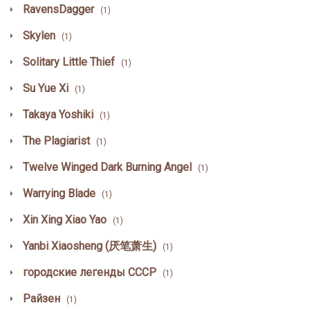
RavensDagger
(1)
Skylen
(1)
Solitary Little Thief
(1)
Su Yue Xi
(1)
Takaya Yoshiki
(1)
The Plagiarist
(1)
Twelve Winged Dark Burning Angel
(1)
Warrying Blade
(1)
Xin Xing Xiao Yao
(1)
Yanbi Xiaosheng (厌笔萧生)
(1)
городские легенды СССР
(1)
Райзен
(1)