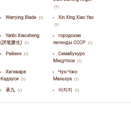
(1)
Warrying Blade
Xin Xing Xiao Yao
(1)
(1)
Yanbi Xiaosheng
городские
(厌笔萧生)
легенды СССР
(1)
(1)
Райзен
Симабукуро
(1)
Мицутоси
(1)
Хагивара
Чун Чжо
Кадзуси
Маньхуа
(1)
(1)
承九
아치치
(1)
(1)