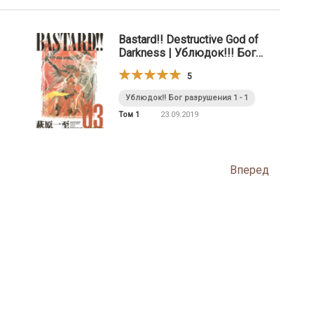
Bastard!! Destructive God of
Darkness | Ублюдок!!! Бог
разрушения
5
Ублюдок!! Бог разрушения 1 - 1
Том 1
23.09.2019
Вперед