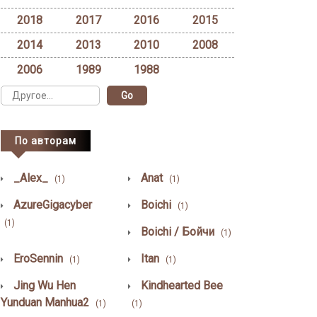
2018
2017
2016
2015
2014
2013
2010
2008
2006
1989
1988
По авторам
_Alex_
Anat
(1)
(1)
AzureGigacyber
Boichi
(1)
(1)
Boichi / Бойчи
(1)
EroSennin
Itan
(1)
(1)
Jing Wu Hen
Kindhearted Bee
Yunduan Manhua2
(1)
(1)