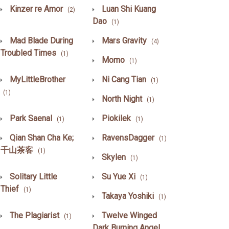
Kinzer re Amor
Luan Shi Kuang
(2)
Dao
(1)
Mad Blade During
Mars Gravity
(4)
Troubled Times
(1)
Momo
(1)
MyLittleBrother
Ni Cang Tian
(1)
(1)
North Night
(1)
Park Saenal
Piokilek
(1)
(1)
Qian Shan Cha Ke;
RavensDagger
(1)
千山茶客
(1)
Skylen
(1)
Solitary Little
Su Yue Xi
(1)
Thief
(1)
Takaya Yoshiki
(1)
The Plagiarist
Twelve Winged
(1)
Dark Burning Angel