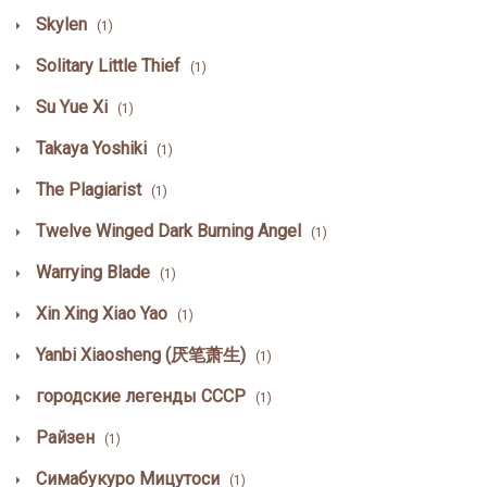
Skylen
(1)
Solitary Little Thief
(1)
Su Yue Xi
(1)
Takaya Yoshiki
(1)
The Plagiarist
(1)
Twelve Winged Dark Burning Angel
(1)
Warrying Blade
(1)
Xin Xing Xiao Yao
(1)
Yanbi Xiaosheng (厌笔萧生)
(1)
городские легенды СССР
(1)
Райзен
(1)
Симабукуро Мицутоси
(1)