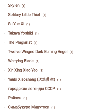
Skylen
(1)
Solitary Little Thief
(1)
Su Yue Xi
(1)
Takaya Yoshiki
(1)
The Plagiarist
(1)
Twelve Winged Dark Burning Angel
(1)
Warrying Blade
(1)
Xin Xing Xiao Yao
(1)
Yanbi Xiaosheng (厌笔萧生)
(1)
городские легенды СССР
(1)
Райзен
(1)
Симабукуро Мицутоси
(1)