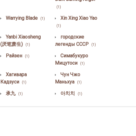
(1)
Warrying Blade
Xin Xing Xiao Yao
(1)
(1)
Yanbi Xiaosheng
городские
(厌笔萧生)
легенды СССР
(1)
(1)
Райзен
Симабукуро
(1)
Мицутоси
(1)
Хагивара
Чун Чжо
Кадзуси
Маньхуа
(1)
(1)
承九
아치치
(1)
(1)