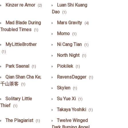
Kinzer re Amor
Luan Shi Kuang
(2)
Dao
(1)
Mad Blade During
Mars Gravity
(4)
Troubled Times
(1)
Momo
(1)
MyLittleBrother
Ni Cang Tian
(1)
(1)
North Night
(1)
Park Saenal
Piokilek
(1)
(1)
Qian Shan Cha Ke;
RavensDagger
(1)
千山茶客
(1)
Skylen
(1)
Solitary Little
Su Yue Xi
(1)
Thief
(1)
Takaya Yoshiki
(1)
The Plagiarist
Twelve Winged
(1)
Dark Burning Angel