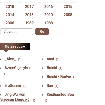
2018
2017
2016
2015
2014
2013
2010
2008
2006
1989
1988
По авторам
_Alex_
Anat
(1)
(1)
AzureGigacyber
Boichi
(1)
(1)
Boichi / Бойчи
(1)
EroSennin
Itan
(1)
(1)
Jing Wu Hen
Kindhearted Bee
Yunduan Manhua2
(1)
(1)