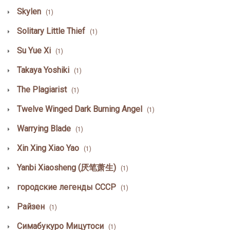
Skylen
(1)
Solitary Little Thief
(1)
Su Yue Xi
(1)
Takaya Yoshiki
(1)
The Plagiarist
(1)
Twelve Winged Dark Burning Angel
(1)
Warrying Blade
(1)
Xin Xing Xiao Yao
(1)
Yanbi Xiaosheng (厌笔萧生)
(1)
городские легенды СССР
(1)
Райзен
(1)
Симабукуро Мицутоси
(1)