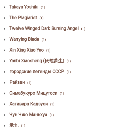
Takaya Yoshiki
(1)
The Plagiarist
(1)
Twelve Winged Dark Burning Angel
(1)
Warrying Blade
(1)
Xin Xing Xiao Yao
(1)
Yanbi Xiaosheng (厌笔萧生)
(1)
городские легенды СССР
(1)
Райзен
(1)
Симабукуро Мицутоси
(1)
Хагивара Кадзуси
(1)
Чун Чжо Маньхуа
(1)
承九
(1)