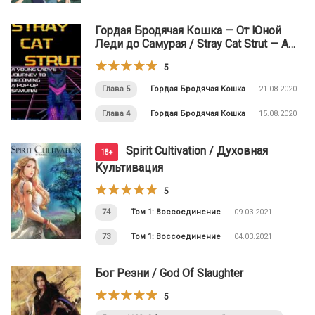
Гордая Бродячая Кошка — От Юной
Леди до Самурая / Stray Cat Strut ⁠— A
Young Lady’s Journey to Becoming a Pop-
5
Up Samurai
Глава 5
Гордая Бродячая Кошка
21.08.2020
Глава 4
Гордая Бродячая Кошка
15.08.2020
Spirit Cultivation / Духовная
18+
Культивация
5
74
Том 1: Воссоединение
09.03.2021
73
Том 1: Воссоединение
04.03.2021
Бог Резни / God Of Slaughter
5