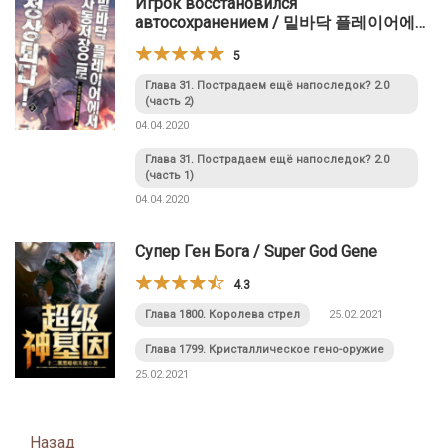
Игрок восстановился
автосохранением / 밑바닥 플레이어에서
자동저장으로 정상되다
5
Глава 31. Пострадаем ещё напоследок? 2.0
(часть 2)
04.04.2020
Глава 31. Пострадаем ещё напоследок? 2.0
(часть 1)
04.04.2020
Супер Ген Бога / Super God Gene
4.3
Глава 1800. Королева стрел
25.02.2021
Глава 1799. Кристаллическое гено-оружие
25.02.2021
Posts
Назад