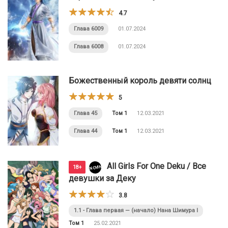
4.7
Глава 6009
01.07.2024
Глава 6008
01.07.2024
Божественный король девяти солнц
5
Глава 45
Том 1
12.03.2021
Глава 44
Том 1
12.03.2021
All Girls For One Deku / Все
NOVINKI
18+
девушки за Деку
3.8
1.1 - Глава первая — (начало) Нана Шимура I
Том 1
25.02.2021