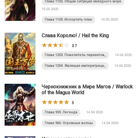
Глава 1102. Общая ситуация звёздного моря
10.05.2020
Глава 1103. Испортить план
10.05.2020
Слава Королю! / Hail the King
3.7
Глава 1253. Повелитель паразитов_
14.04.2020
Глава 1254. Жалящая императрица_
14.04.2020
Чернокнижник в Мире Магов / Warlock
of the Magus World
5
Глава 959. Легенда
14.04.2020
Глава 960. Огромные волны
14.04.2020