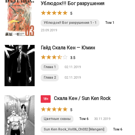
Ублюдок!!! Бог разрушения
5
Ублюдок!! Бог разрушения 1 - 1
Том 1
23.09.2019
Гайд Скала Кен — Юмин
3.5
Глава 1
02.11.2019
Глава 2
02.11.2019
Скала Кен / Sun Ken Rock
18+
5
Цветные сканы
Том 6
30.11.2019
Sun Ken Rock_Vol06_Ch032 [Mangani]
Том 6