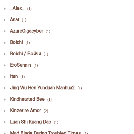
_Alex_
(1)
Anat
(1)
AzureGigacyber
(1)
Boichi
(1)
Boichi / Бойчи
(1)
EroSennin
(1)
Itan
(1)
Jing Wu Hen Yunduan Manhua2
(1)
Kindhearted Bee
(1)
Kinzer re Amor
(2)
Luan Shi Kuang Dao
(1)
Mad Blade During Troubled Times
(1)