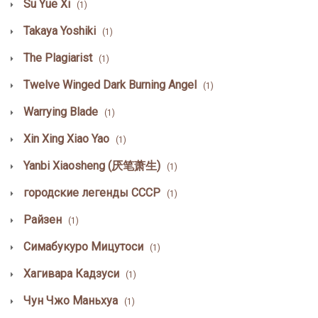
Su Yue Xi
(1)
Takaya Yoshiki
(1)
The Plagiarist
(1)
Twelve Winged Dark Burning Angel
(1)
Warrying Blade
(1)
Xin Xing Xiao Yao
(1)
Yanbi Xiaosheng (厌笔萧生)
(1)
городские легенды СССР
(1)
Райзен
(1)
Симабукуро Мицутоси
(1)
Хагивара Кадзуси
(1)
Чун Чжо Маньхуа
(1)