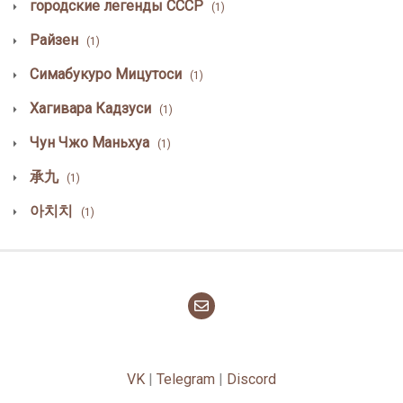
городские легенды СССР
(1)
Райзен
(1)
Симабукуро Мицутоси
(1)
Хагивара Кадзуси
(1)
Чун Чжо Маньхуа
(1)
承九
(1)
아치치
(1)
VK
|
Telegram
|
Discord