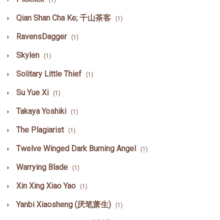
Qian Shan Cha Ke; 千山茶客
(1)
RavensDagger
(1)
Skylen
(1)
Solitary Little Thief
(1)
Su Yue Xi
(1)
Takaya Yoshiki
(1)
The Plagiarist
(1)
Twelve Winged Dark Burning Angel
(1)
Warrying Blade
(1)
Xin Xing Xiao Yao
(1)
Yanbi Xiaosheng (厌笔萧生)
(1)