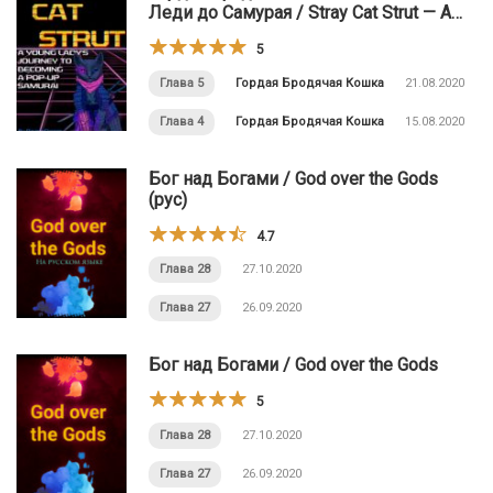
Леди до Самурая / Stray Cat Strut ⁠— A
Young Lady’s Journey to Becoming a Pop-
5
Up Samurai
Глава 5
Гордая Бродячая Кошка
21.08.2020
Глава 4
Гордая Бродячая Кошка
15.08.2020
Бог над Богами / God over the Gods
(рус)
4.7
Глава 28
27.10.2020
Глава 27
26.09.2020
Бог над Богами / God over the Gods
5
Глава 28
27.10.2020
Глава 27
26.09.2020