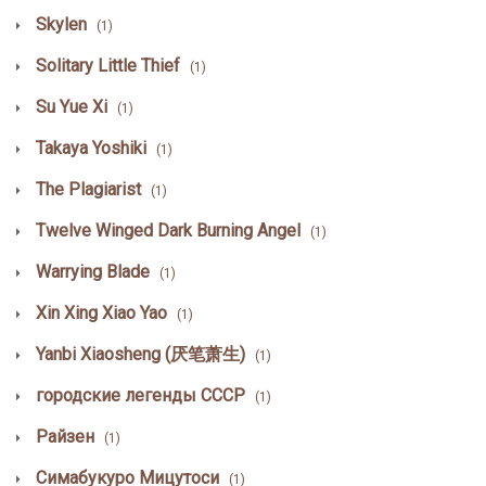
Skylen
(1)
Solitary Little Thief
(1)
Su Yue Xi
(1)
Takaya Yoshiki
(1)
The Plagiarist
(1)
Twelve Winged Dark Burning Angel
(1)
Warrying Blade
(1)
Xin Xing Xiao Yao
(1)
Yanbi Xiaosheng (厌笔萧生)
(1)
городские легенды СССР
(1)
Райзен
(1)
Симабукуро Мицутоси
(1)