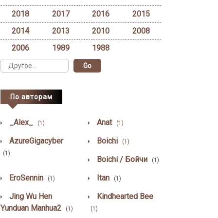
2018
2017
2016
2015
2014
2013
2010
2008
2006
1989
1988
По авторам
_Alex_
Anat
(1)
(1)
AzureGigacyber
Boichi
(1)
(1)
Boichi / Бойчи
(1)
EroSennin
Itan
(1)
(1)
Jing Wu Hen
Kindhearted Bee
Yunduan Manhua2
(1)
(1)