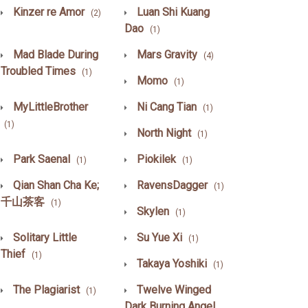
Kinzer re Amor
Luan Shi Kuang
(2)
Dao
(1)
Mad Blade During
Mars Gravity
(4)
Troubled Times
(1)
Momo
(1)
MyLittleBrother
Ni Cang Tian
(1)
(1)
North Night
(1)
Park Saenal
Piokilek
(1)
(1)
Qian Shan Cha Ke;
RavensDagger
(1)
千山茶客
(1)
Skylen
(1)
Solitary Little
Su Yue Xi
(1)
Thief
(1)
Takaya Yoshiki
(1)
The Plagiarist
Twelve Winged
(1)
Dark Burning Angel