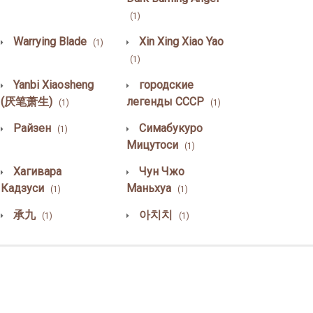
(1)
Warrying Blade
Xin Xing Xiao Yao
(1)
(1)
Yanbi Xiaosheng
городские
(厌笔萧生)
легенды СССР
(1)
(1)
Райзен
Симабукуро
(1)
Мицутоси
(1)
Хагивара
Чун Чжо
Кадзуси
Маньхуа
(1)
(1)
承九
아치치
(1)
(1)