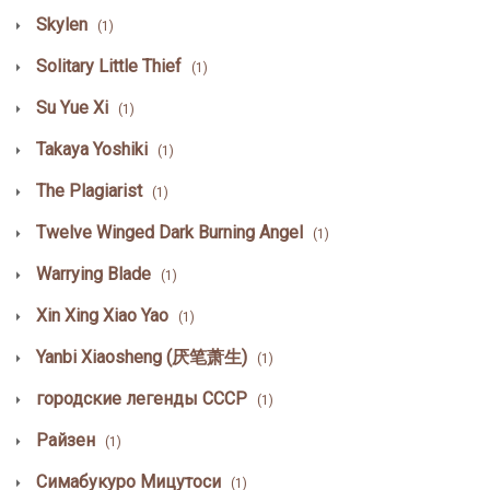
Skylen
(1)
Solitary Little Thief
(1)
Su Yue Xi
(1)
Takaya Yoshiki
(1)
The Plagiarist
(1)
Twelve Winged Dark Burning Angel
(1)
Warrying Blade
(1)
Xin Xing Xiao Yao
(1)
Yanbi Xiaosheng (厌笔萧生)
(1)
городские легенды СССР
(1)
Райзен
(1)
Симабукуро Мицутоси
(1)