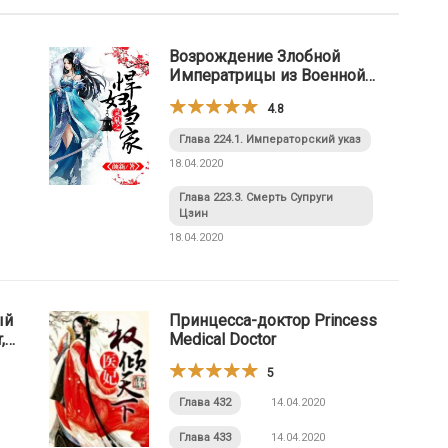
Возрождение Злобной
Императрицы из Военной
Династии / The Rebirth of the
4.8
Malicious Empress of Military
Lineage
Глава 224.1. Императорский указ
18.04.2020
Глава 223.3. Смерть Супруги
Цзин
18.04.2020
ый
Принцесса-доктор Princess
,
Medical Doctor
5
Глава 432
14.04.2020
Глава 433
14.04.2020