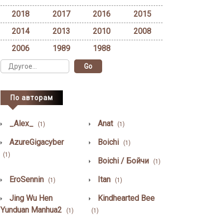
2018
2017
2016
2015
2014
2013
2010
2008
2006
1989
1988
По авторам
_Alex_
Anat
(1)
(1)
AzureGigacyber
Boichi
(1)
(1)
Boichi / Бойчи
(1)
EroSennin
Itan
(1)
(1)
Jing Wu Hen
Kindhearted Bee
Yunduan Manhua2
(1)
(1)