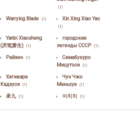
(1)
Warrying Blade
Xin Xing Xiao Yao
(1)
(1)
Yanbi Xiaosheng
городские
(厌笔萧生)
легенды СССР
(1)
(1)
Райзен
Симабукуро
(1)
Мицутоси
(1)
Хагивара
Чун Чжо
Кадзуси
Маньхуа
(1)
(1)
承九
아치치
(1)
(1)