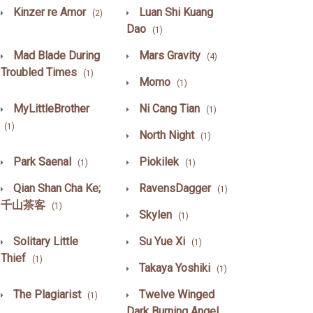
Kinzer re Amor
Luan Shi Kuang
(2)
Dao
(1)
Mad Blade During
Mars Gravity
(4)
Troubled Times
(1)
Momo
(1)
MyLittleBrother
Ni Cang Tian
(1)
(1)
North Night
(1)
Park Saenal
Piokilek
(1)
(1)
Qian Shan Cha Ke;
RavensDagger
(1)
千山茶客
(1)
Skylen
(1)
Solitary Little
Su Yue Xi
(1)
Thief
(1)
Takaya Yoshiki
(1)
The Plagiarist
Twelve Winged
(1)
Dark Burning Angel